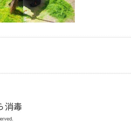
ら消毒
served.