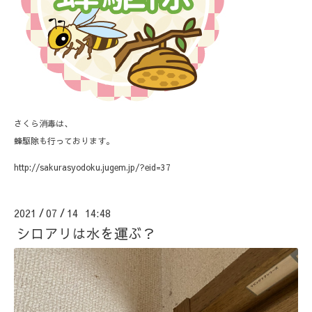
さくら消毒は、
蜂駆除も行っております。
http://sakurasyodoku.jugem.jp/?eid=37
2021
07
14 14:48
/
/
シロアリは水を運ぶ？